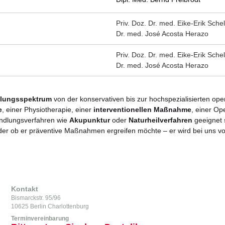
Priv. Doz. Dr. med. Eike-Erik Schel
Dr. med. José Acosta Herazo
Priv. Doz. Dr. med. Eike-Erik Schel
Dr. med. José Acosta Herazo
dlungsspektrum
von der konservativen bis zur hochspezialisierten ope
e
, einer Physiotherapie, einer
interventionellen Maßnahme
, einer Op
ndlungsverfahren wie
Akupunktur
oder
Naturheilverfahren
geeignet s
 oder ob er präventive Maßnahmen ergreifen möchte – er wird bei uns 
Kontakt
Bismarckstr. 95/96
10625 Berlin Charlottenburg
Terminvereinbarung