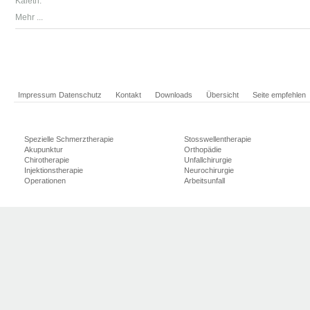
Kaleth.
Mehr ...
Impressum
Datenschutz
Kontakt
Downloads
Übersicht
Seite empfehlen
Spezielle Schmerztherapie
Stosswellentherapie
Akupunktur
Orthopädie
Chirotherapie
Unfallchirurgie
Injektionstherapie
Neurochirurgie
Operationen
Arbeitsunfall