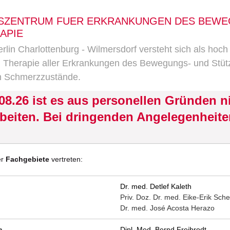
GSZENTRUM FUER ERKRANKUNGEN DES BEW
APIE
lin Charlottenburg - Wilmersdorf versteht sich als hoch 
 Therapie aller Erkrankungen des Bewegungs- und Stütz
en Schmerzzustände.
4.08.26 ist es aus personellen Gründen n
arbeiten. Bei dringenden Angelegenheit
er
Fachgebiete
vertreten:
Dr. med. Detlef Kaleth
Priv. Doz. Dr. med. Eike-Erik Sche
Dr. med. José Acosta Herazo
n
Dipl. Med. Bernd Freibrodt