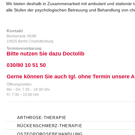
Wir bieten deshalb in Zusammenarbeit mit ambulant und stationär tä
alle Stufen der psychologischen Betreuung und Behandlung von ch
Kontakt
Bismarckstr. 95/96
10625 Berlin Charlottenburg
Terminvereinbarung
Bitte nutzen Sie dazu Doctolib
030/80 10 51 50
Gerne können Sie auch tgl. ohne Termin unsere A
Öffnungszeiten:
Mo – Do: 7:30 – 19:30 Uhr
Fr: 7:30 – 15:00 Uhr
ARTHROSE-THERAPIE
RÜCKENSCHMERZ-THERAPIE
OSTEOPOROSEBEHANDLUNG