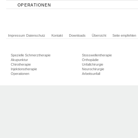
OPERATIONEN
Impressum
Datenschutz
Kontakt
Downloads
Übersicht
Seite empfehlen
Spezielle Schmerztherapie
Stosswellentherapie
Akupunktur
Orthopädie
Chirotherapie
Unfallchirurgie
Injektionstherapie
Neurochirurgie
Operationen
Arbeitsunfall