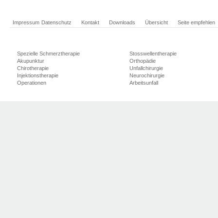
Impressum
Datenschutz
Kontakt
Downloads
Übersicht
Seite empfehlen
Spezielle Schmerztherapie
Stosswellentherapie
Akupunktur
Orthopädie
Chirotherapie
Unfallchirurgie
Injektionstherapie
Neurochirurgie
Operationen
Arbeitsunfall