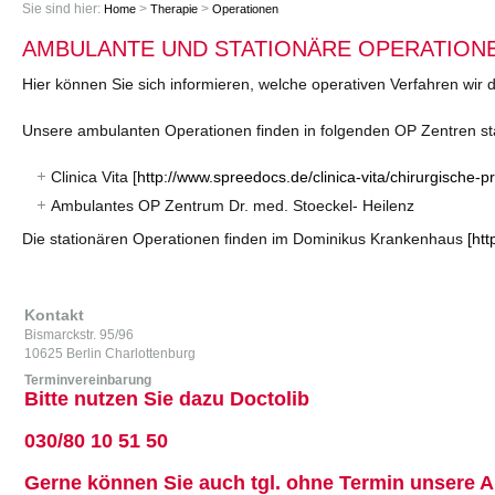
Sie sind hier:
>
>
Home
Therapie
Operationen
AMBULANTE UND STATIONÄRE OPERATION
Hier können Sie sich informieren, welche operativen Verfahren wir 
Unsere ambulanten Operationen finden in folgenden OP Zentren st
Clinica Vita [
http://www.spreedocs.de/clinica-vita/chirurgische-pri
Ambulantes OP Zentrum Dr. med. Stoeckel- Heilenz
Die stationären Operationen finden im Dominikus Krankenhaus
[ht
Kontakt
Bismarckstr. 95/96
10625 Berlin Charlottenburg
Terminvereinbarung
Bitte nutzen Sie dazu Doctolib
030/80 10 51 50
Gerne können Sie auch tgl. ohne Termin unsere A